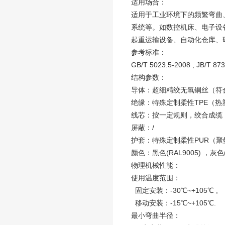
适用场合：
适用于工业环境下的频繁弯曲
系统等。如数控机床、电子设
起重运输设备、自动化仓库、
参考标准：
GB/T 5023.5-2008 , JB/T 8
结构参数：
导体：超细精绞无氧铜丝（符合：V
绝缘：特殊定制柔性TPE（
线芯：按一定规则，绞合成缆
屏蔽：/
护套：特殊定制柔性PUR（聚
颜色：黑色(RAL9005) ，灰色
物理机械性能：
使用温度范围：
固定安装：-30℃~+105℃ ,
移动安装：-15℃~+105℃.
最小弯曲半径：