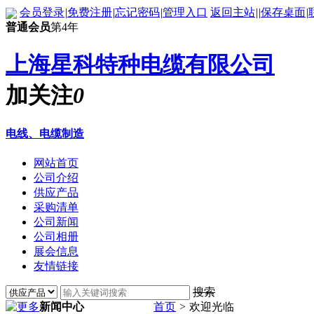
会员登录
|
免费注册
|
忘记密码
|
管理入口
返回主站
|
|
保存桌面
|
普通会员
第4年
上海星科特种电缆有限公司
加关注
0
电线、电缆制造
网站首页
公司介绍
供应产品
采购清单
公司新闻
公司相册
展会信息
友情链接
搜索
新闻中心
首页
>
欢迎光临