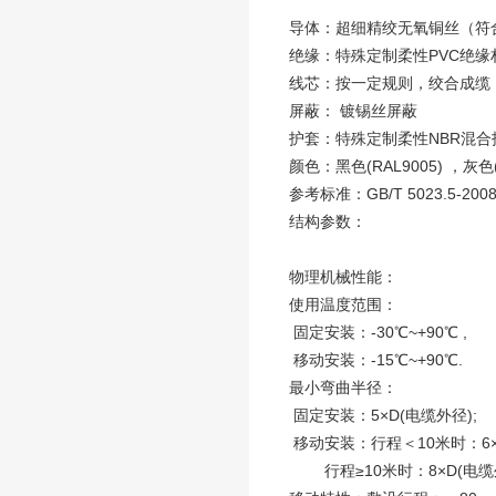
导体：超细精绞无氧铜丝（符合：V
绝缘：特殊定制柔性PVC绝缘
线芯：按一定规则，绞合成缆
屏蔽： 镀锡丝屏蔽
护套：特殊定制柔性NBR混合
颜色：黑色(RAL9005) ，灰色
参考标准：GB/T 5023.5-2008 ,
结构参数：
物理机械性能：
使用温度范围：
固定安装：-30℃~+90℃ ,
移动安装：-15℃~+90℃.
最小弯曲半径：
固定安装：5×D(电缆外径);
移动安装：行程＜10米时：6×
行程≥10米时：8×D(电缆