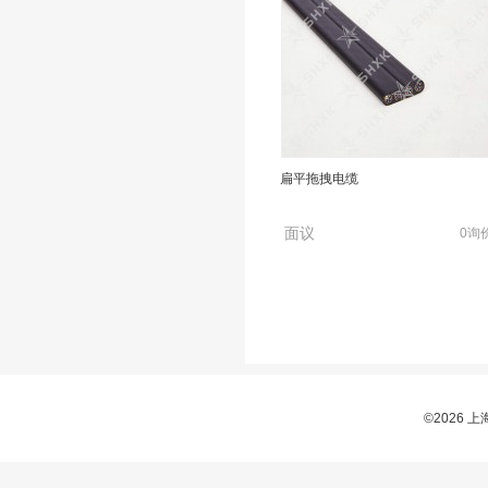
扁平拖拽电缆
面议
0询
©2026